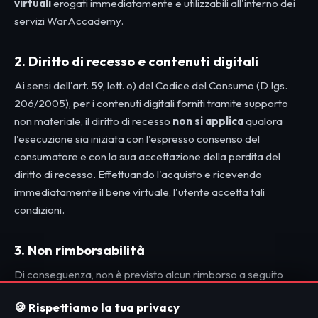
virtuali
erogati immediatamente e utilizzabili all'interno dei
servizi WarAccademy.
2. Diritto di recesso e contenuti digitali
Ai sensi dell'art. 59, lett. o) del Codice del Consumo (D.lgs.
206/2005), per i contenuti digitali forniti tramite supporto
non materiale, il diritto di recesso
non si applica
qualora
l'esecuzione sia iniziata con l'espresso consenso del
consumatore e con la sua accettazione della perdita del
diritto di recesso. Effettuando l'acquisto e ricevendo
immediatamente il bene virtuale, l'utente accetta tali
condizioni.
3. Non rimborsabilità
Di conseguenza, non è previsto alcun rimborso a seguito
dell'acquisto di un pacchetto. Nel corso del tempo i pacchetti
🍪 Rispettiamo la tua privacy
possono variare o essere disabilitati. Eventuali richieste di